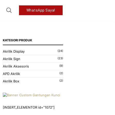
WhatsApp Saya!
KATEGORI PRODUK
(24)
Akrilik Display
(23)
Akrilik Sign
(9)
Akrilik Aksesoris
(2)
APD Akrilik
(2)
Akrilik Box
[INSERT_ELEMENTOR id=”1072″]