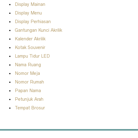
Tempat brosur
adalah salah satu cara yang paling efektif
Display Mainan
untuk menampilkan materi pemasaran. Dengan
Display Menu
menempatkan brosur atau flyer pada
tempat brosur
, Anda
dapat mempermudah calon pelanggan untuk mengambil
Display Perhiasan
brosur.
Gantungan Kunci Akrilik
Acryliczone
menyediakan berbagai pilihan harga sesuai
Kalender Akrilik
dengan ukuran yang Anda pesan. Hubungi
customer service
kami dan dapatkan harga yang terbaik.
Kotak Souvenir
Lampu Tidur LED
Nama Ruang
Nomor Meja
Nomor Rumah
Papan Nama
Petunjuk Arah
Tempat Brosur