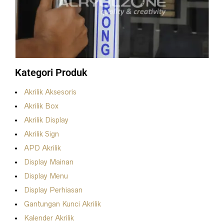
Kategori Produk
Akrilik Aksesoris
Akrilik Box
Open Closed akrilik yang dimaksud ini adalah papan nama
Akrilik Display
yang dipakai toko offline untuk menunjukan toko tersebut
sedang “buka” ataupun “Tutup”. Tentunya wajib
Akrilik Sign
menggunakan papan nama tersebut ditoko Anda. Maka
APD Akrilik
dengan hal tersebut kami hadirkan jasa pembuatan custom
akrilik yang salah satunya “open closed”
Display Mainan
Display Menu
Display Perhiasan
Gantungan Kunci Akrilik
Kalender Akrilik