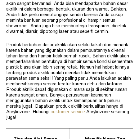
akan sangat bervariasi. Anda bisa mendapatkan bahan dasar
akrilik ini dalam berbagai bentuk, ukuran dan warna. Bahkan,
Anda tidak perlu memotongnya sendiri karena Anda cukup
meminta bantuan seorang profesional di hampir semua
showroom. Anda juga bisa membuatnya transparan, dicetak,
diwarnai, diarsir, dipotong laser atau seperti cermin.
Produk berbahan dasar akrilik akan selalu kokoh dan menarik
karena bahan yang digunakan dalam pembuatannya dikenal
tahan lama dan hampir tidak pernah rusak. Bahan akrilik akan
mempertahankan bentuknya di hampir semua kondisi sementara
plastik biasa akan lebih sering retak. Namun hal hebat lainnya
tentang produk akrilik adalah mereka tidak memerlukan
perawatan sama sekali! Yang paling perlu Anda lakukan adalah
membersihkannya secara teratur karena debu dan kotoran.
Produk akrilik dapat digunakan di mana saja di sekitar rumah
karena sangat aman. Banyak perusahaan keamanan
menggunakan bahan akrilik untuk kemampuan anti peluru
mereka juga!. Dapatkan produk akrilik berkualitas hanya di
Acryliczone. Hubungi
customer service
Acryliczone sekarang
juga!
Tips dan Alat Papan
Memilih Name Tag