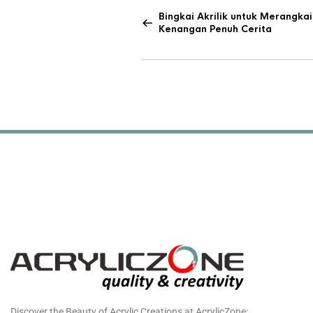
Bingkai Akrilik untuk Merangkai
Kenangan Penuh Cerita
Discover the Beauty of Acrylic Creations at AcrylicZone: