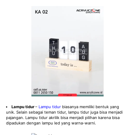
Lampu tidur
–
Lampu tidur
biasanya memiliki bentuk yang
unik. Selain sebagai teman tidur, lampu tidur juga bisa menjadi
pajangan. Lampu tidur akrilik bisa menjadi pilihan karena bisa
dipadukan dengan lampu led yang warna-warni.