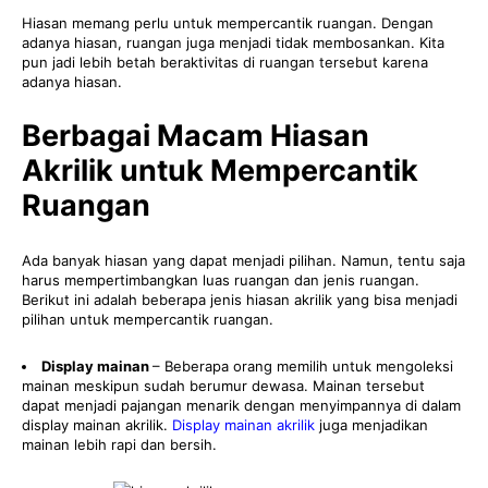
Hiasan memang perlu untuk mempercantik ruangan. Dengan
adanya hiasan, ruangan juga menjadi tidak membosankan. Kita
pun jadi lebih betah beraktivitas di ruangan tersebut karena
adanya hiasan.
Berbagai Macam Hiasan
Akrilik untuk Mempercantik
Ruangan
Ada banyak hiasan yang dapat menjadi pilihan. Namun, tentu saja
harus mempertimbangkan luas ruangan dan jenis ruangan.
Berikut ini adalah beberapa jenis hiasan akrilik yang bisa menjadi
pilihan untuk mempercantik ruangan.
Display mainan
– Beberapa orang memilih untuk mengoleksi
mainan meskipun sudah berumur dewasa. Mainan tersebut
dapat menjadi pajangan menarik dengan menyimpannya di dalam
display mainan akrilik.
Display mainan akrilik
juga menjadikan
mainan lebih rapi dan bersih.