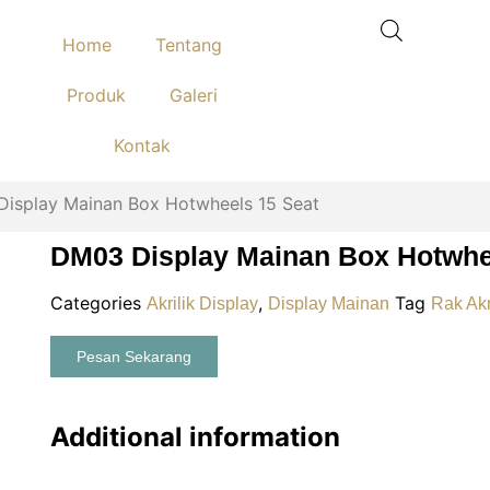
Home
Tentang
Produk
Galeri
Kontak
play Mainan Box Hotwheels 15 Seat
DM03 Display Mainan Box Hotwhe
Categories
,
Tag
Akrilik Display
Display Mainan
Rak Akr
Pesan Sekarang
Additional information